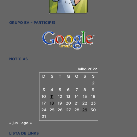
GRUPO EA – PARTICIPE!
NOTÍCIAS
Julho 2022
D
S
T
Q
Q
S
S
1
2
3
4
5
6
7
8
9
10
11
12
13
14
15
16
17
18
19
20
21
22
23
24
25
26
27
28
29
30
31
« jun
ago »
LISTA DE LINKS