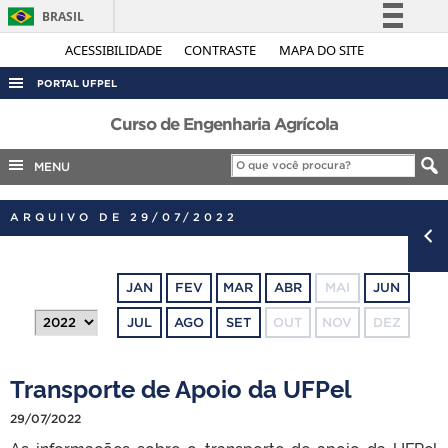
BRASIL
Simplifique!
ACESSIBILIDADE
CONTRASTE
MAPA DO SITE
Comunica BR
PORTAL UFPEL
Participe
ACESSO À INFORMAÇÃO
Curso de Engenharia Agrícola
Acesso à informação
AUDITORIA
MENU
Legislação
COBALTO
Canais
ARQUIVO DE 29/07/2022
CONCURSOS
EDITAIS
JAN
FEV
MAR
ABR
MAI
JUN
INTERNACIONAL
JUL
AGO
SET
OUT
NOV
DEZ
OUVIDORIA
PORTARIAS
Transporte de Apoio da UFPel
TELEFONES
29/07/2022
As informações sobre o transporte de apoio da UFPel