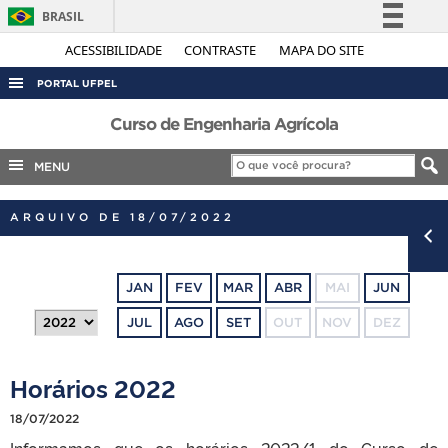
BRASIL
Simplifique!
ACESSIBILIDADE
CONTRASTE
MAPA DO SITE
Comunica BR
PORTAL UFPEL
Participe
ACESSO À INFORMAÇÃO
Curso de Engenharia Agrícola
Acesso à informação
AUDITORIA
MENU
Legislação
COBALTO
Canais
ARQUIVO DE 18/07/2022
CONCURSOS
EDITAIS
JAN
FEV
MAR
ABR
MAI
JUN
INTERNACIONAL
JUL
AGO
SET
OUT
NOV
DEZ
OUVIDORIA
PORTARIAS
Horários 2022
TELEFONES
18/07/2022
Informamos que os horários 2022/1 do Curso de