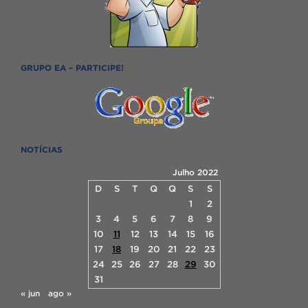
GRUPO EA – PARTICIPE!
NOTÍCIAS
Julho 2022
D
S
T
Q
Q
S
S
1
2
3
4
5
6
7
8
9
10
11
12
13
14
15
16
17
18
19
20
21
22
23
24
25
26
27
28
29
30
31
« jun
ago »