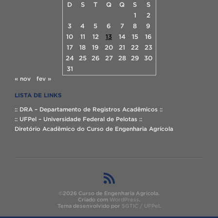
D
S
T
Q
Q
S
S
1
2
3
4
5
6
7
8
9
10
11
12
13
14
15
16
17
18
19
20
21
22
23
24
25
26
27
28
29
30
31
« nov
fev »
LISTA DE LINKS
:: DRA – Departamento de Registros Acadêmicos ::
:: UFPel – Universidade Federal de Pelotas ::
Diretório Acadêmico do Curso de Engenharia Agrícola
©2026 Curso de Engenharia Agrícola.
Criado com
WordPress
.
Tema desenvolvido por
SGTIC / UFPel
.