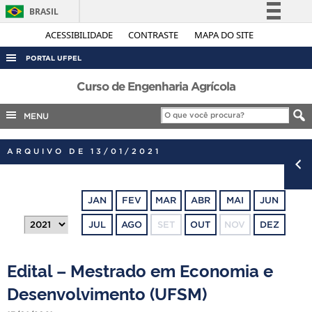
BRASIL
Simplifique!
ACESSIBILIDADE
CONTRASTE
MAPA DO SITE
Comunica BR
PORTAL UFPEL
Participe
ACESSO À INFORMAÇÃO
Curso de Engenharia Agrícola
Acesso à informação
AUDITORIA
MENU
Legislação
COBALTO
Canais
ARQUIVO DE 13/01/2021
CONCURSOS
EDITAIS
JAN
FEV
MAR
ABR
MAI
JUN
INTERNACIONAL
JUL
AGO
SET
OUT
NOV
DEZ
OUVIDORIA
PORTARIAS
Edital – Mestrado em Economia e
TELEFONES
Desenvolvimento (UFSM)