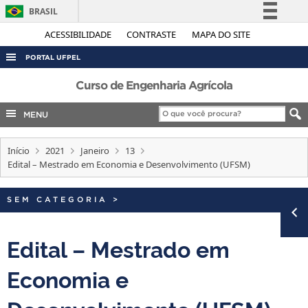
BRASIL
Simplifique!
ACESSIBILIDADE
CONTRASTE
MAPA DO SITE
Comunica BR
PORTAL UFPEL
Participe
ACESSO À INFORMAÇÃO
Curso de Engenharia Agrícola
Acesso à informação
AUDITORIA
MENU
Legislação
COBALTO
Canais
Início
2021
Janeiro
13
CONCURSOS
Edital – Mestrado em Economia e Desenvolvimento (UFSM)
EDITAIS
INTERNACIONAL
SEM CATEGORIA
>
OUVIDORIA
Edital – Mestrado em
PORTARIAS
Economia e
TELEFONES