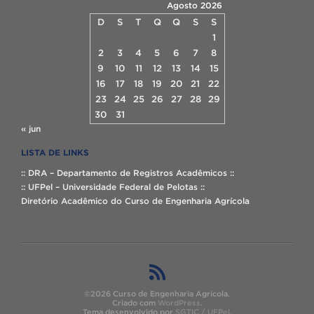
Agosto 2026
D
S
T
Q
Q
S
S
1
2
3
4
5
6
7
8
9
10
11
12
13
14
15
16
17
18
19
20
21
22
23
24
25
26
27
28
29
30
31
« jun
LISTA DE LINKS
:: DRA – Departamento de Registros Acadêmicos ::
:: UFPel – Universidade Federal de Pelotas ::
Diretório Acadêmico do Curso de Engenharia Agrícola
©2026 Curso de Engenharia Agrícola.
Criado com
WordPress
.
Tema desenvolvido por
SGTIC / UFPel
.