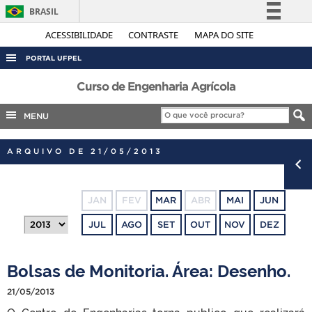
BRASIL
Simplifique!
ACESSIBILIDADE
CONTRASTE
MAPA DO SITE
Comunica BR
PORTAL UFPEL
Participe
ACESSO À INFORMAÇÃO
Curso de Engenharia Agrícola
Acesso à informação
AUDITORIA
MENU
Legislação
COBALTO
Canais
ARQUIVO DE 21/05/2013
CONCURSOS
EDITAIS
JAN
FEV
MAR
ABR
MAI
JUN
INTERNACIONAL
JUL
AGO
SET
OUT
NOV
DEZ
OUVIDORIA
PORTARIAS
Bolsas de Monitoria. Área: Desenho.
TELEFONES
21/05/2013
O Centro de Engenharias torna publico que realizará