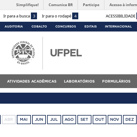
Simplifique!
Comunica BR
Participe
Acesso à infor
Ir para a busca
3
Ir para o rodapé
4
ACESSIBILIDADE
AUDITORIA
COBALTO
CONCURSOS
EDITAIS
INTERNACIONAL
ATIVIDADES ACADÊMICAS
LABORATÓRIOS
FORMULÁRIOS
ABR
MAI
JUN
JUL
AGO
SET
OUT
NOV
DEZ