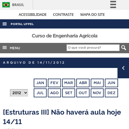
BRASIL
Simplifique!
ACESSIBILIDADE
CONTRASTE
MAPA DO SITE
Comunica BR
PORTAL UFPEL
Participe
ACESSO À INFORMAÇÃO
Curso de Engenharia Agrícola
Acesso à informação
AUDITORIA
MENU
Legislação
COBALTO
Canais
ARQUIVO DE 14/11/2012
CONCURSOS
EDITAIS
JAN
FEV
MAR
ABR
MAI
JUN
INTERNACIONAL
JUL
AGO
SET
OUT
NOV
DEZ
OUVIDORIA
PORTARIAS
[Estruturas III] Não haverá aula hoje
TELEFONES
14/11