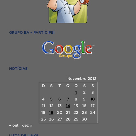
GRUPO EA – PARTICIPE!
NOTÍCIAS
Novembro 2012
D
S
T
Q
Q
S
S
1
2
3
4
5
6
7
8
9
10
11
12
13
14
15
16
17
18
19
20
21
22
23
24
25
26
27
28
29
30
« out
dez »
LISTA DE LINKS