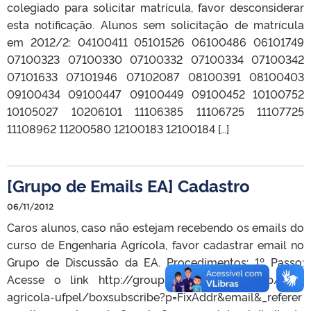
colegiado para solicitar matrícula, favor desconsiderar
esta notificação. Alunos sem solicitação de matrícula
em 2012/2: 04100411 05101526 06100486 06101749
07100323 07100330 07100332 07100334 07100342
07101633 07101946 07102087 08100391 08100403
09100434 09100447 09100449 09100452 10100752
10105027 10206101 11106385 11106725 11107725
11108962 11200580 12100183 12100184 […]
[Grupo de Emails EA] Cadastro
06/11/2012
Caros alunos, caso não estejam recebendo os emails do
curso de Engenharia Agrícola, favor cadastrar email no
Grupo de Discussão da EA. Procedimentos: 1º Passo:
Acesse o link http://groups.google.com/group/eng-
agricola-ufpel/boxsubscribe?p=FixAddr&email&_referer