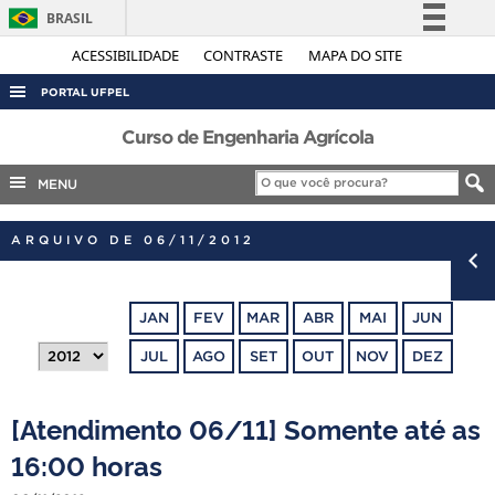
BRASIL
Simplifique!
ACESSIBILIDADE
CONTRASTE
MAPA DO SITE
Comunica BR
PORTAL UFPEL
Participe
ACESSO À INFORMAÇÃO
Curso de Engenharia Agrícola
Acesso à informação
AUDITORIA
MENU
Legislação
COBALTO
Canais
ARQUIVO DE 06/11/2012
CONCURSOS
EDITAIS
JAN
FEV
MAR
ABR
MAI
JUN
INTERNACIONAL
JUL
AGO
SET
OUT
NOV
DEZ
OUVIDORIA
PORTARIAS
[Atendimento 06/11] Somente até as
TELEFONES
16:00 horas