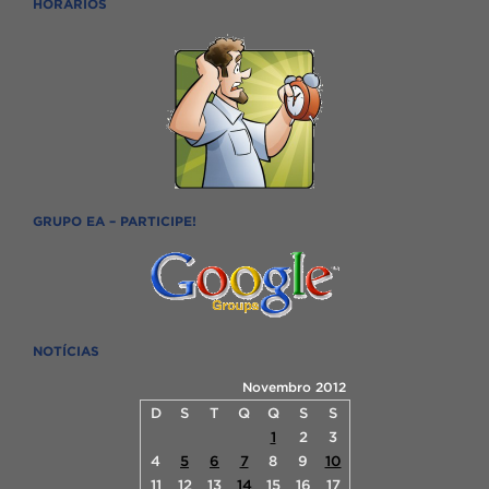
HORÁRIOS
GRUPO EA – PARTICIPE!
NOTÍCIAS
Novembro 2012
D
S
T
Q
Q
S
S
1
2
3
4
5
6
7
8
9
10
11
12
13
14
15
16
17