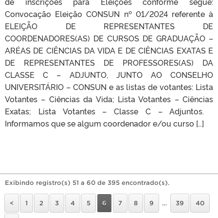
de inscrições para Eleições conforme segue:
Convocação Eleição CONSUN nº 01/2024​ referente à
ELEIÇÃO DE REPRESENTANTES DE
COORDENADORES(AS) DE CURSOS DE GRADUAÇÃO –
ARÉAS DE CIÊNCIAS DA VIDA E DE CIÊNCIAS EXATAS E
DE REPRESENTANTES DE PROFESSORES(AS) DA
CLASSE C – ADJUNTO, JUNTO AO CONSELHO
UNIVERSITÁRIO – CONSUN e as listas de votantes: Lista
Votantes – Ciências da Vida; Lista Votantes – Ciências
Exatas; Lista Votantes – Classe C – Adjuntos.
Informamos que se algum coordenador e/ou curso […]
Exibindo registro(s) 51 a 60 de 395 encontrado(s).
<
1
2
3
4
5
6
7
8
9
…
39
40