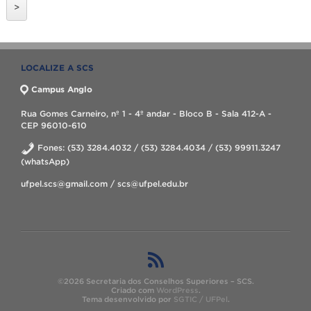
>
LOCALIZE A SCS
Campus Anglo
Rua Gomes Carneiro, nº 1 - 4º andar - Bloco B - Sala 412-A -
CEP 96010-610
Fones: (53) 3284.4032 / (53) 3284.4034 / (53) 99911.3247
(whatsApp)
ufpel.scs@gmail.com / scs@ufpel.edu.br
©2026 Secretaria dos Conselhos Superiores – SCS.
Criado com
WordPress
.
Tema desenvolvido por
SGTIC / UFPel
.