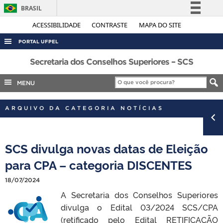
BRASIL
Simplifique!
ACESSIBILIDADE
CONTRASTE
MAPA DO SITE
Comunica BR
PORTAL UFPEL
Participe
ACESSO À INFORMAÇÃO
Secretaria dos Conselhos Superiores – SCS
Acesso à informação
AUDITORIA
MENU
Legislação
COBALTO
Canais
ARQUIVO DA CATEGORIA NOTÍCIAS
CONCURSOS
EDITAIS
SCS divulga novas datas de Eleição
INTERNACIONAL
para CPA – categoria DISCENTES
OUVIDORIA
PORTARIAS
18/07/2024
A Secretaria dos Conselhos Superiores
TELEFONES
divulga o Edital 03/2024 SCS/CPA
(retificado pelo Edital RETIFICAÇÃO