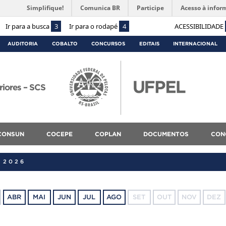
Simplifique!
Comunica BR
Participe
Acesso à infor
Ir para a busca
3
Ir para o rodapé
4
ACESSIBILIDADE
AUDITORIA
COBALTO
CONCURSOS
EDITAIS
INTERNACIONAL
riores – SCS
CONSUN
COCEPE
COPLAN
DOCUMENTOS
CON
 2026
ABR
MAI
JUN
JUL
AGO
SET
OUT
NOV
DEZ