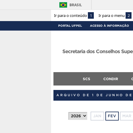
BRASIL
Ir para o conteúdo
1
Ir para o menu
2
PORTAL UFPEL
ACESSO À INFORMAÇÃO
Secretaria dos Conselhos Supe
SCS
CONDIR
ARQUIVO DE 1 DE JUNHO DE
JAN
FEV
MAR