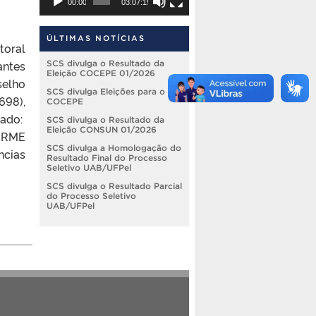
00:00
03:07:19
ÚLTIMAS NOTÍCIAS
toral
antes
SCS divulga o Resultado da
Eleição COCEPE 01/2026
selho
SCS divulga Eleições para o
698),
COCEPE
iado:
SCS divulga o Resultado da
Eleição CONSUN 01/2026
HERME
SCS divulga a Homologação do
ncias
Resultado Final do Processo
Seletivo UAB/UFPel
SCS divulga o Resultado Parcial
do Processo Seletivo
UAB/UFPel