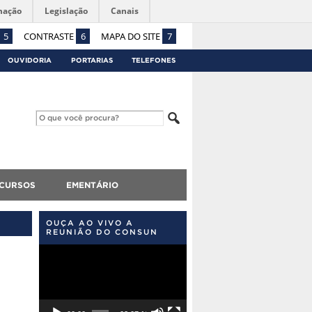
mação
Legislação
Canais
5
CONTRASTE
6
MAPA DO SITE
7
OUVIDORIA
PORTARIAS
TELEFONES
CURSOS
EMENTÁRIO
OUÇA AO VIVO A
REUNIÃO DO CONSUN
Tocador
de
vídeo