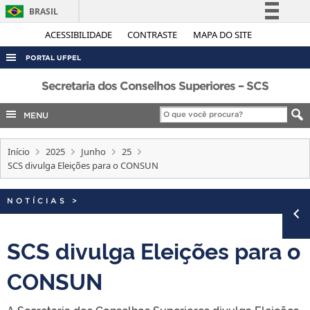
BRASIL
Simplifique!
ACESSIBILIDADE
CONTRASTE
MAPA DO SITE
Comunica BR
PORTAL UFPEL
Participe
ACESSO À INFORMAÇÃO
Secretaria dos Conselhos Superiores – SCS
Acesso à informação
AUDITORIA
MENU
Legislação
COBALTO
Canais
Início
2025
Junho
25
CONCURSOS
SCS divulga Eleições para o CONSUN
EDITAIS
INTERNACIONAL
NOTÍCIAS
>
OUVIDORIA
SCS divulga Eleições para o
PORTARIAS
CONSUN
TELEFONES