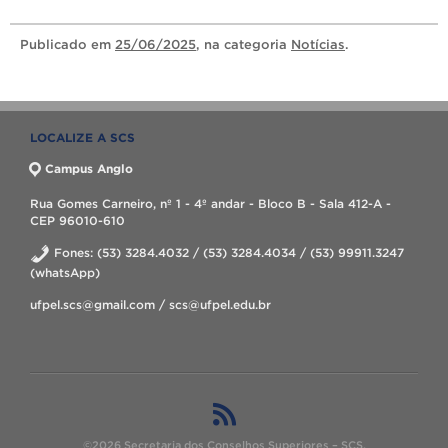
Publicado
em
25/06/2025
, na categoria
Notícias
.
LOCALIZE A SCS
Campus Anglo
Rua Gomes Carneiro, nº 1 - 4º andar - Bloco B - Sala 412-A -
CEP 96010-610
Fones: (53) 3284.4032 / (53) 3284.4034 / (53) 99911.3247
(whatsApp)
ufpel.scs@gmail.com / scs@ufpel.edu.br
©2026 Secretaria dos Conselhos Superiores – SCS.