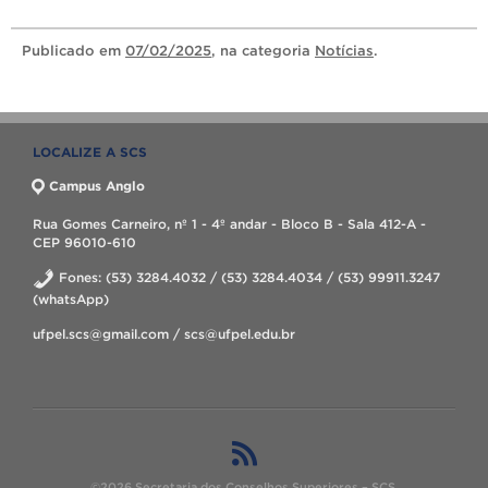
Publicado
em
07/02/2025
, na categoria
Notícias
.
LOCALIZE A SCS
Campus Anglo
Rua Gomes Carneiro, nº 1 - 4º andar - Bloco B - Sala 412-A -
CEP 96010-610
Fones: (53) 3284.4032 / (53) 3284.4034 / (53) 99911.3247
(whatsApp)
ufpel.scs@gmail.com / scs@ufpel.edu.br
©2026 Secretaria dos Conselhos Superiores – SCS.