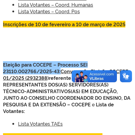
Lista Votantes – Coord. Humanas
Lista Votantes – Coord. Pos
Inscrições de 10 de fevereiro a 10 de março de 2025
Eleição para COCEPE – Processo SEI
23110.002766/2025-43:
Convocação Eleição COCEPE
01/2025 (
2932388
)referente à ELEIÇÃO DE
REPRESENTANTES DOS(AS) SERVIDORES(AS)
TÉCNICO-ADMINISTRATIVOS(AS) EM EDUCAÇÃO​,
JUNTO AO CONSELHO COORDENADOR DO ENSINO, DA
PESQUISA E DA EXTENSÃO – COCEPE
e
Lista de
Votantes:
Lista Votantes TAEs