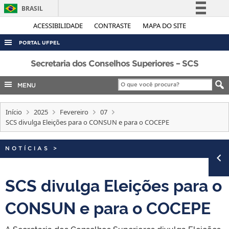
BRASIL
Simplifique!
ACESSIBILIDADE
CONTRASTE
MAPA DO SITE
Comunica BR
PORTAL UFPEL
Participe
ACESSO À INFORMAÇÃO
Secretaria dos Conselhos Superiores – SCS
Acesso à informação
AUDITORIA
MENU
Legislação
COBALTO
Canais
Início
2025
Fevereiro
07
CONCURSOS
SCS divulga Eleições para o CONSUN e para o COCEPE
EDITAIS
INTERNACIONAL
NOTÍCIAS
>
OUVIDORIA
SCS divulga Eleições para o
PORTARIAS
CONSUN e para o COCEPE
TELEFONES