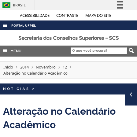
BRASIL
Simplifique!
ACESSIBILIDADE
CONTRASTE
MAPA DO SITE
Comunica BR
PORTAL UFPEL
Participe
ACESSO À INFORMAÇÃO
Secretaria dos Conselhos Superiores – SCS
Acesso à informação
AUDITORIA
MENU
Legislação
COBALTO
Canais
Início
2014
Novembro
12
CONCURSOS
Alteração no Calendário Acadêmico
EDITAIS
INTERNACIONAL
NOTÍCIAS
>
OUVIDORIA
Alteração no Calendário
PORTARIAS
Acadêmico
TELEFONES