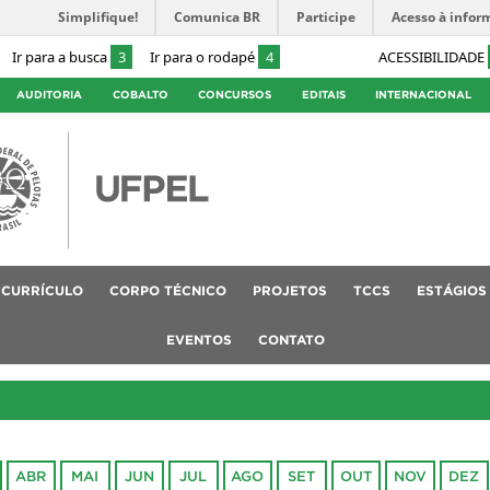
Simplifique!
Comunica BR
Participe
Acesso à infor
Ir para a busca
3
Ir para o rodapé
4
ACESSIBILIDADE
AUDITORIA
COBALTO
CONCURSOS
EDITAIS
INTERNACIONAL
CURRÍCULO
CORPO TÉCNICO
PROJETOS
TCCS
ESTÁGIOS
EVENTOS
CONTATO
ABR
MAI
JUN
JUL
AGO
SET
OUT
NOV
DEZ