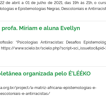
 22 de abril a 01 de julho de 2021, das 19h às 21h, o cur
ologias e Epistemologias Negras, Descoloniais e Antirracist
 profa. Miriam e aluna Evellyn
fissão: “Psicologias Antirracistas: Desafios Epistemológ
https://www.scielo.br/scielo.php?script=sci_issuetoc&pid=
oletânea organizada pelo É’LÉÉKO
da.org.br/project/a-matriz-africana-epistemologias-e-
scoloniais-e-antirracistas/