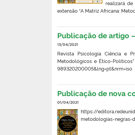
realizará de
extensão “A Matriz Africana: Metod
Publicação de artigo –
13/04/2021
Revista Psicologia Ciência e Pro
Metodológicos e Ético-Políticos” 
989320200005&lng=pt&nrm=iso
Publicação de nova c
01/04/2021
https://editora.redeuni
metodologias-negras-de