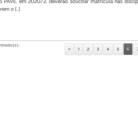
o PAVE, em 2020/2, deverão solicitar matrícula nas discip
rem o […]
ntrado(s).
<
1
2
3
4
5
6