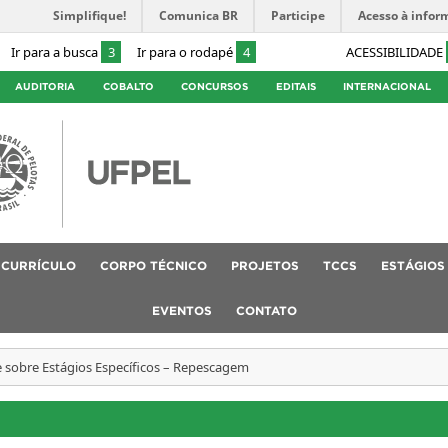
Simplifique!
Comunica BR
Participe
Acesso à infor
Ir para a busca
3
Ir para o rodapé
4
ACESSIBILIDADE
AUDITORIA
COBALTO
CONCURSOS
EDITAIS
INTERNACIONAL
CURRÍCULO
CORPO TÉCNICO
PROJETOS
TCCS
ESTÁGIOS
EVENTOS
CONTATO
 sobre Estágios Específicos – Repescagem