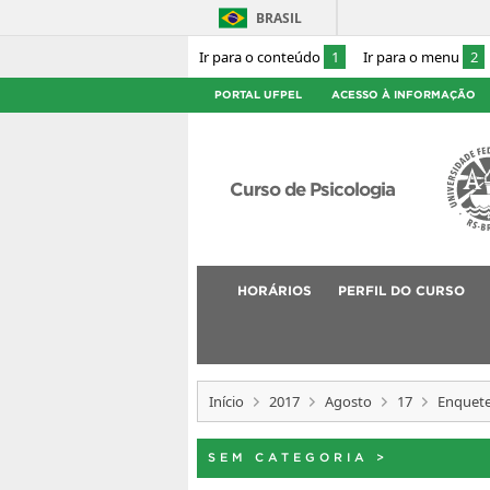
BRASIL
Ir para o conteúdo
1
Ir para o menu
2
PORTAL UFPEL
ACESSO À INFORMAÇÃO
Curso de Psicologia
HORÁRIOS
PERFIL DO CURSO
Início
2017
Agosto
17
Enquete
SEM CATEGORIA
>