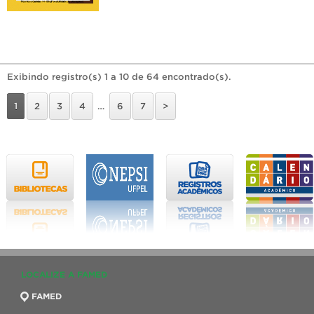
Exibindo registro(s) 1 a 10 de 64 encontrado(s).
1
2
3
4
…
6
7
>
LOCALIZE A FAMED
FAMED