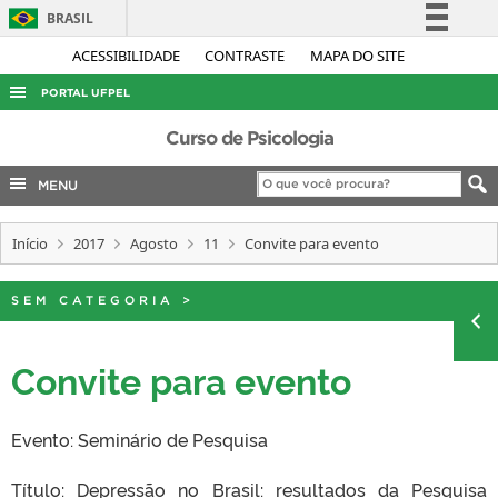
BRASIL
Simplifique!
ACESSIBILIDADE
CONTRASTE
MAPA DO SITE
Comunica BR
PORTAL UFPEL
Participe
ACESSO À INFORMAÇÃO
Curso de Psicologia
Acesso à informação
AUDITORIA
MENU
Legislação
COBALTO
Canais
Início
2017
Agosto
11
Convite para evento
CONCURSOS
EDITAIS
SEM CATEGORIA
>
INTERNACIONAL
OUVIDORIA
Convite para evento
PORTARIAS
Evento: Seminário de Pesquisa
TELEFONES
Título: Depressão no Brasil: resultados da Pesquisa