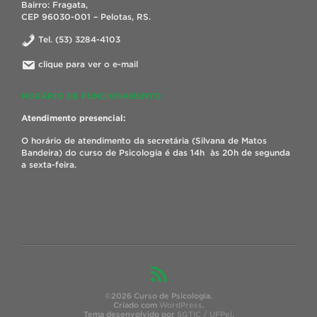
Bairro: Fragata,
CEP 96030-001 – Pelotas, RS.
Tel. (53) 3284-4103
clique para ver o e-mail
HORÁRIO DE FUNCIONAMENTO:
Atendimento presencial:
O horário de atendimento da secretária (Silvana de Matos
Bandeira) do curso de Psicologia é das 14h às 20h de segunda
a sexta-feira.
©2026 Curso de Psicologia.
Criado com
WordPress
.
Tema desenvolvido por
SGTIC / UFPel
.