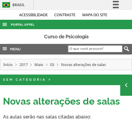
BRASIL
Simplifique!
ACESSIBILIDADE
CONTRASTE
MAPA DO SITE
Comunica BR
PORTAL UFPEL
Participe
ACESSO À INFORMAÇÃO
Curso de Psicologia
Acesso à informação
AUDITORIA
MENU
Legislação
COBALTO
Canais
Início
2017
Maio
03
Novas alterações de salas
CONCURSOS
EDITAIS
SEM CATEGORIA
>
INTERNACIONAL
OUVIDORIA
Novas alterações de salas
PORTARIAS
As aulas serão nas salas citadas abaixo:
TELEFONES