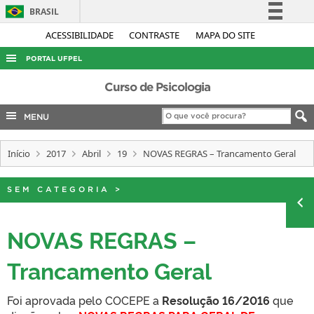
BRASIL
Simplifique!
ACESSIBILIDADE
CONTRASTE
MAPA DO SITE
Comunica BR
PORTAL UFPEL
Participe
ACESSO À INFORMAÇÃO
Curso de Psicologia
Acesso à informação
AUDITORIA
MENU
Legislação
COBALTO
Canais
Início
2017
Abril
19
NOVAS REGRAS – Trancamento Geral
CONCURSOS
EDITAIS
SEM CATEGORIA
>
INTERNACIONAL
OUVIDORIA
NOVAS REGRAS –
PORTARIAS
Trancamento Geral
TELEFONES
Foi aprovada pelo COCEPE a
Resolução 16/2016
que