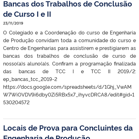
Bancas dos Trabalhos de Conclusão
de Curso I e II
23/11/2019
O Colegiado e a Coordenação do curso de Engenharia
de Produção convidam toda a comunidade do curso e
Centro de Engenharias para assistirem e prestigiarem as
bancas dos trabalhos de conclusão de curso de
nosso(a)s aluno(a)s. Confiram a programação finalizada
das bancas de TCC I e TCC II 2019/2:
ep_bancas_tcc_2019-2
https://docs.google.com/spreadsheets/d/1Ghj_VwAM
W7WiOVDV9i6dby0Zi5RBx5x7_ihyvcDRCA8/edit#gid=1
530204572
Locais de Prova para Concluintes da
Engenharia de Produção