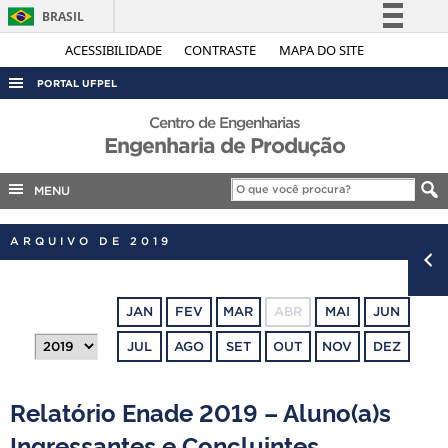
BRASIL
Simplifique!
ACESSIBILIDADE
CONTRASTE
MAPA DO SITE
Comunica BR
PORTAL UFPEL
Participe
ACESSO À INFORMAÇÃO
Centro de Engenharias
Acesso à informação
Engenharia de Produção
AUDITORIA
Legislação
COBALTO
MENU
Canais
CONCURSOS
ARQUIVO DE 2019
EDITAIS
INTERNACIONAL
JAN
FEV
MAR
ABR
MAI
JUN
OUVIDORIA
JUL
AGO
SET
OUT
NOV
DEZ
PORTARIAS
TELEFONES
Relatório Enade 2019 – Aluno(a)s
Ingressantes e Concluintes