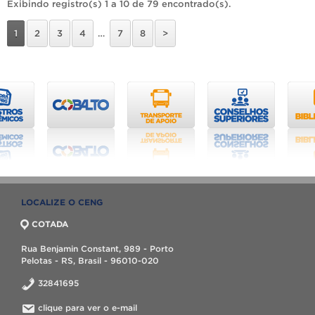
Exibindo registro(s) 1 a 10 de 79 encontrado(s).
1
2
3
4
…
7
8
>
LOCALIZE O CENG
COTADA
Rua Benjamin Constant, 989 - Porto
Pelotas - RS, Brasil - 96010-020
32841695
clique para ver o e-mail