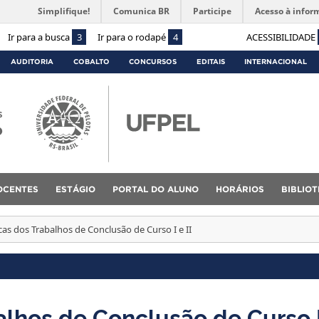
Simplifique!
Comunica BR
Participe
Acesso à infor
Ir para a busca
3
Ir para o rodapé
4
ACESSIBILIDADE
AUDITORIA
COBALTO
CONCURSOS
EDITAIS
INTERNACIONAL
s
o
OCENTES
ESTÁGIO
PORTAL DO ALUNO
HORÁRIOS
BIBLIO
as dos Trabalhos de Conclusão de Curso I e II
lhos de Conclusão de Curso I