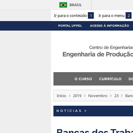
BRASIL
Ir para o conteúdo
1
Ir para o menu
2
PORTAL UFPEL
ACESSO À INFORMAÇÃO
Centro de Engenharia
Engenharia de Produçã
O CURSO
CURRÍCULO
D
Início
2019
Novembro
23
Banc
NOTÍCIAS
>
Bancas dos Traba