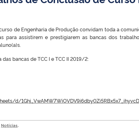
 curso de Engenharia de Produção convidam toda a comun
s para assistirem e prestigiarem as bancas dos trabalh
luno(a)s.
 das bancas de TCC I e TCC II 2019/2:
adsheets/d/1Ghj_VwAMW7WiOVDV9i6dby0Zi5RBx5x7_ihyvc
a
Notícias
.