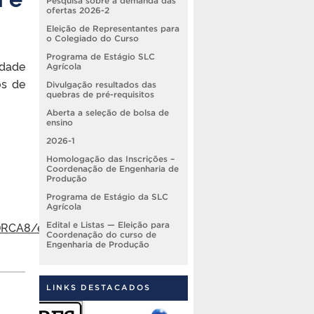
Pesquisa sobre a demanda das
ofertas 2026-2
Eleição de Representantes para
o Colegiado do Curso
Programa de Estágio SLC
idade
Agrícola
os de
Divulgação resultados das
quebras de pré-requisitos
Aberta a seleção de bolsa de
ensino
2026-1
Homologação das Inscrições –
Coordenação de Engenharia de
Produção
Programa de Estágio da SLC
Agrícola
DRCA8/edit#gid=1530204572
Edital e Listas — Eleição para
Coordenação do curso de
Engenharia de Produção
LINKS DESTACADOS