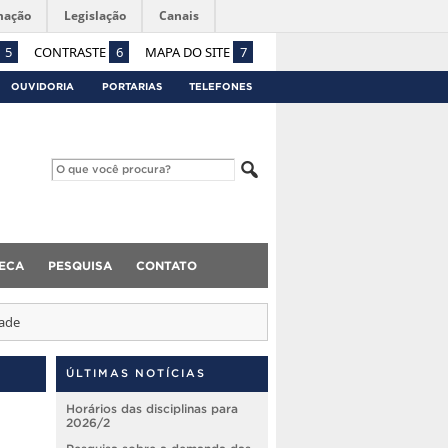
mação
Legislação
Canais
5
CONTRASTE
6
MAPA DO SITE
7
OUVIDORIA
PORTARIAS
TELEFONES
TECA
PESQUISA
CONTATO
dade
ÚLTIMAS NOTÍCIAS
Horários das disciplinas para
2026/2