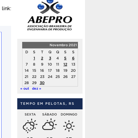
nk:
Novembro 2021
D
S
T
Q
Q
S
S
1
2
3
4
5
6
7
8
9
10
11
12
13
14
15
16
17
18
19
20
21
22
23
24
25
26
27
28
29
30
« out
dez »
TEMPO EM PELOTAS, RS
SEXTA
SÁBADO
DOMINGO