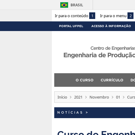
BRASIL
Ir para o conteúdo
1
Ir para o menu
2
PORTAL UFPEL
ACESSO À INFORMAÇÃO
Centro de Engenharia
Engenharia de Produçã
O CURSO
CURRÍCULO
D
Início
2021
Novembro
01
Curs
NOTÍCIAS
>
Curso de Engenh