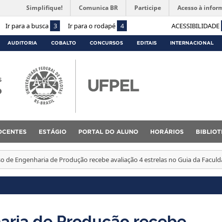
Simplifique!
Comunica BR
Participe
Acesso à infor
Ir para a busca
3
Ir para o rodapé
4
ACESSIBILIDADE
AUDITORIA
COBALTO
CONCURSOS
EDITAIS
INTERNACIONAL
s
o
OCENTES
ESTÁGIO
PORTAL DO ALUNO
HORÁRIOS
BIBLIO
o de Engenharia de Produção recebe avaliação 4 estrelas no Guia da Facul
aria de Produção recebe