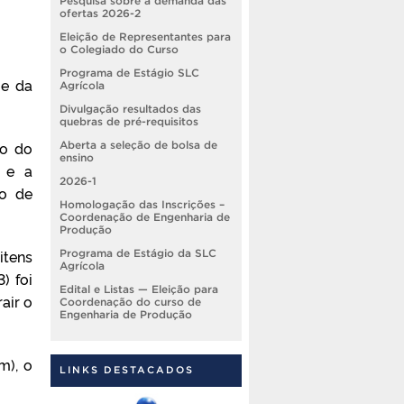
Pesquisa sobre a demanda das
ofertas 2026-2
Eleição de Representantes para
o Colegiado do Curso
Programa de Estágio SLC
e da
Agrícola
Divulgação resultados das
quebras de pré-requisitos
no do
Aberta a seleção de bolsa de
ensino
e e a
2026-1
ão de
Homologação das Inscrições –
Coordenação de Engenharia de
Produção
itens
Programa de Estágio da SLC
Agrícola
) foi
Edital e Listas — Eleição para
air o
Coordenação do curso de
Engenharia de Produção
m), o
LINKS DESTACADOS