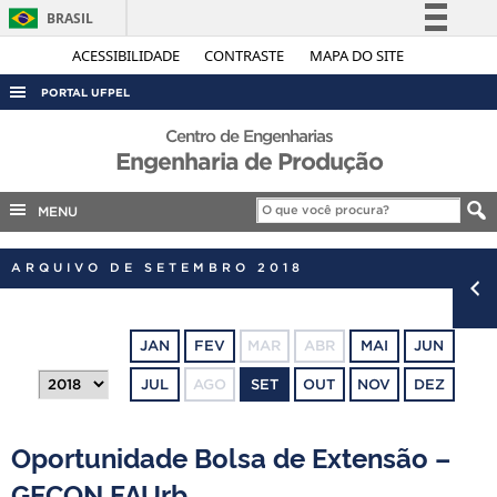
BRASIL
Simplifique!
ACESSIBILIDADE
CONTRASTE
MAPA DO SITE
Comunica BR
PORTAL UFPEL
Participe
ACESSO À INFORMAÇÃO
Centro de Engenharias
Acesso à informação
Engenharia de Produção
AUDITORIA
Legislação
COBALTO
MENU
Canais
CONCURSOS
ARQUIVO DE SETEMBRO 2018
EDITAIS
INTERNACIONAL
JAN
FEV
MAR
ABR
MAI
JUN
OUVIDORIA
JUL
AGO
SET
OUT
NOV
DEZ
PORTARIAS
TELEFONES
Oportunidade Bolsa de Extensão –
GECON FAUrb