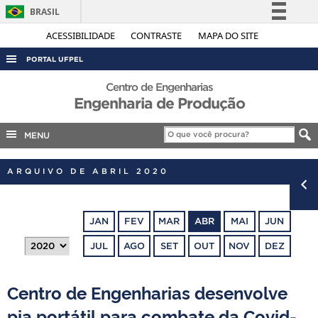
BRASIL
Simplifique!
ACESSIBILIDADE
CONTRASTE
MAPA DO SITE
Comunica BR
PORTAL UFPEL
Participe
ACESSO À INFORMAÇÃO
Centro de Engenharias
Acesso à informação
Engenharia de Produção
AUDITORIA
Legislação
COBALTO
MENU
Canais
CONCURSOS
ARQUIVO DE ABRIL 2020
EDITAIS
INTERNACIONAL
JAN
FEV
MAR
ABR
MAI
JUN
OUVIDORIA
JUL
AGO
SET
OUT
NOV
DEZ
PORTARIAS
TELEFONES
Centro de Engenharias desenvolve
pia portátil para combate da Covid-