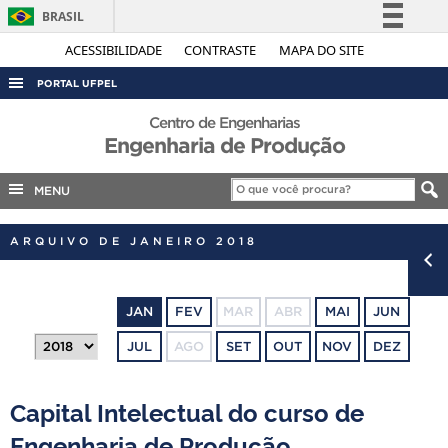
BRASIL
Simplifique!
ACESSIBILIDADE
CONTRASTE
MAPA DO SITE
Comunica BR
PORTAL UFPEL
Participe
ACESSO À INFORMAÇÃO
Centro de Engenharias
Acesso à informação
Engenharia de Produção
AUDITORIA
Legislação
COBALTO
MENU
Canais
CONCURSOS
ARQUIVO DE JANEIRO 2018
EDITAIS
INTERNACIONAL
JAN
FEV
MAR
ABR
MAI
JUN
OUVIDORIA
JUL
AGO
SET
OUT
NOV
DEZ
PORTARIAS
TELEFONES
Capital Intelectual do curso de
Engenharia de Produção