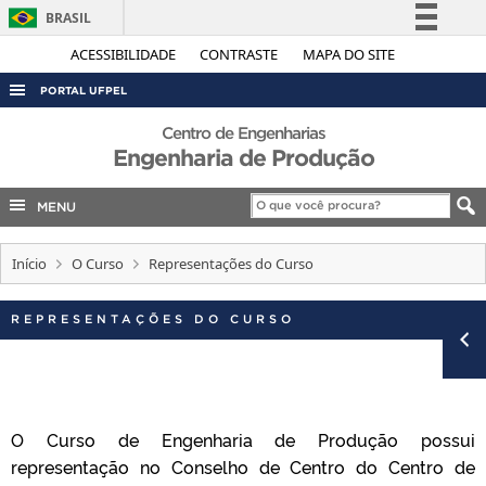
BRASIL
Simplifique!
ACESSIBILIDADE
CONTRASTE
MAPA DO SITE
Comunica BR
PORTAL UFPEL
Participe
ACESSO À INFORMAÇÃO
Centro de Engenharias
Acesso à informação
Engenharia de Produção
AUDITORIA
Legislação
COBALTO
MENU
Canais
CONCURSOS
Início
O Curso
Representações do Curso
EDITAIS
INTERNACIONAL
REPRESENTAÇÕES DO CURSO
OUVIDORIA
PORTARIAS
TELEFONES
O Curso de Engenharia de Produção possui
representação no Conselho de Centro do Centro de