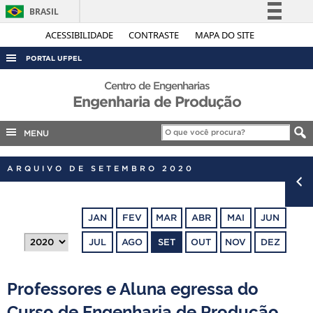
BRASIL
Simplifique!
ACESSIBILIDADE
CONTRASTE
MAPA DO SITE
Comunica BR
PORTAL UFPEL
Participe
ACESSO À INFORMAÇÃO
Centro de Engenharias
Acesso à informação
Engenharia de Produção
AUDITORIA
Legislação
COBALTO
MENU
Canais
CONCURSOS
ARQUIVO DE SETEMBRO 2020
EDITAIS
INTERNACIONAL
JAN
FEV
MAR
ABR
MAI
JUN
OUVIDORIA
JUL
AGO
SET
OUT
NOV
DEZ
PORTARIAS
TELEFONES
Professores e Aluna egressa do
Curso de Engenharia de Produção