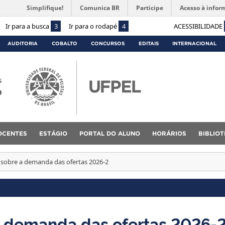
Simplifique!
Comunica BR
Participe
Acesso à infor
Ir para a busca
3
Ir para o rodapé
4
ACESSIBILIDADE
AUDITORIA
COBALTO
CONCURSOS
EDITAIS
INTERNACIONAL
s
o
OCENTES
ESTÁGIO
PORTAL DO ALUNO
HORÁRIOS
BIBLIO
 sobre a demanda das ofertas 2026-2
a demanda das ofertas 2026-