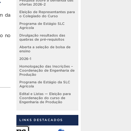
Pesquisa sobre a demanda das
ofertas 2026-2
Eleição de Representantes para
em da
o Colegiado do Curso
Programa de Estágio SLC
Agrícola
so no
Divulgação resultados das
quebras de pré-requisitos
Aberta a seleção de bolsa de
ensino
2026-1
Homologação das Inscrições –
Coordenação de Engenharia de
Produção
Programa de Estágio da SLC
Agrícola
Edital e Listas — Eleição para
Coordenação do curso de
Engenharia de Produção
LINKS DESTACADOS