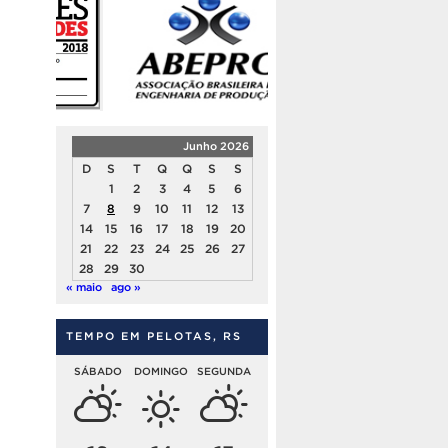
Junho 2026
D
S
T
Q
Q
S
S
1
2
3
4
5
6
7
8
9
10
11
12
13
14
15
16
17
18
19
20
21
22
23
24
25
26
27
28
29
30
« maio
ago »
TEMPO EM PELOTAS, RS
SÁBADO
DOMINGO
SEGUNDA