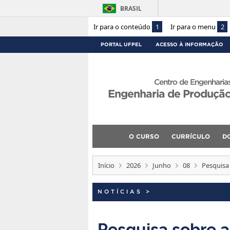
BRASIL
Ir para o conteúdo
1
Ir para o menu
2
PORTAL UFPEL
ACESSO À INFORMAÇÃO
Centro de Engenharia
Engenharia de Produçã
O CURSO
CURRÍCULO
D
Início
2026
Junho
08
Pesquisa
NOTÍCIAS
>
Pesquisa sobre 