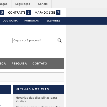
mação
Legislação
Canais
5
CONTRASTE
6
MAPA DO SITE
7
OUVIDORIA
PORTARIAS
TELEFONES
TECA
PESQUISA
CONTATO
ÚLTIMAS NOTÍCIAS
Horários das disciplinas para
2026/2
2