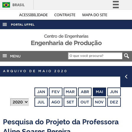
BRASIL
Simplifique!
ACESSIBILIDADE
CONTRASTE
MAPA DO SITE
Comunica BR
PORTAL UFPEL
Participe
ACESSO À INFORMAÇÃO
Centro de Engenharias
Acesso à informação
Engenharia de Produção
AUDITORIA
Legislação
COBALTO
MENU
Canais
CONCURSOS
ARQUIVO DE MAIO 2020
EDITAIS
INTERNACIONAL
JAN
FEV
MAR
ABR
MAI
JUN
OUVIDORIA
JUL
AGO
SET
OUT
NOV
DEZ
PORTARIAS
TELEFONES
Pesquisa do Projeto da Professora
Aline Soares Pereira