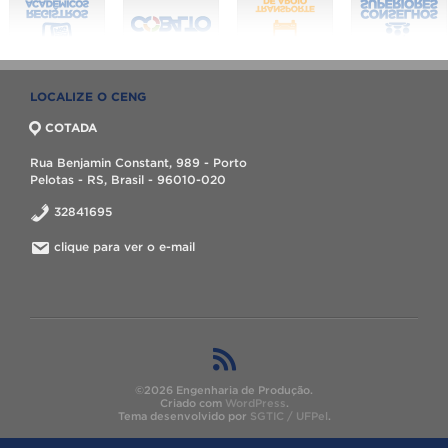
LOCALIZE O CENG
COTADA
Rua Benjamin Constant, 989 - Porto
Pelotas - RS, Brasil - 96010-020
32841695
clique para ver o e-mail
©2026 Engenharia de Produção.
Criado com
WordPress
.
Tema desenvolvido por
SGTIC / UFPel
.