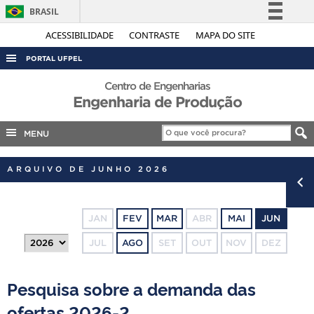
BRASIL
Simplifique!
ACESSIBILIDADE
CONTRASTE
MAPA DO SITE
Comunica BR
PORTAL UFPEL
Participe
ACESSO À INFORMAÇÃO
Centro de Engenharias
Acesso à informação
Engenharia de Produção
AUDITORIA
Legislação
COBALTO
MENU
Canais
CONCURSOS
ARQUIVO DE JUNHO 2026
EDITAIS
INTERNACIONAL
JAN
FEV
MAR
ABR
MAI
JUN
OUVIDORIA
JUL
AGO
SET
OUT
NOV
DEZ
PORTARIAS
TELEFONES
Pesquisa sobre a demanda das
ofertas 2026-2