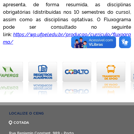
apresenta, de forma resumida, as disciplinas
obrigatórias (distribuídas nos 10 semestres do curso),
assim como as disciplinas optativas. O Fluxograma
pode ser consultado no seguinte
link:
https://wp.ufpel.edu.br/producao/curriculo/fluxogra
ma/
LOCALIZE O CENG
COTADA
Rua Benjamin Constant, 989 - Porto