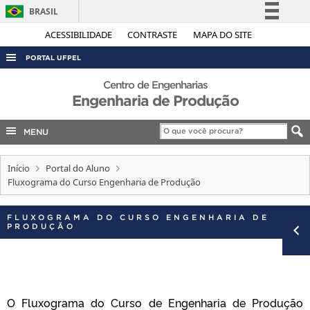
BRASIL
Simplifique!
ACESSIBILIDADE
CONTRASTE
MAPA DO SITE
Comunica BR
PORTAL UFPEL
Participe
ACESSO À INFORMAÇÃO
Centro de Engenharias
Acesso à informação
Engenharia de Produção
AUDITORIA
Legislação
COBALTO
MENU
Canais
CONCURSOS
Início
Portal do Aluno
EDITAIS
Fluxograma do Curso Engenharia de Produção
INTERNACIONAL
FLUXOGRAMA DO CURSO ENGENHARIA DE
OUVIDORIA
PRODUÇÃO
PORTARIAS
TELEFONES
O Fluxograma do Curso de Engenharia de Produção