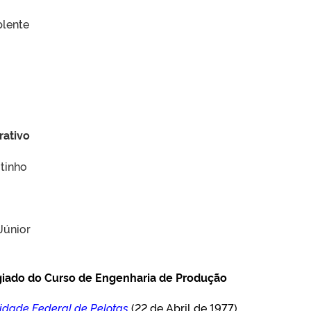
plente
rativo
itinho
Júnior
giado do Curso de Engenharia de Produção
idade Federal de Pelotas
(22 de Abril de 1977)