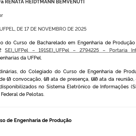
ora RENATA HEIDTMANN BEMVENUTI
br
UFPEL, DE 17 DE NOVEMBRO DE 2025
do do Curso de Bacharelado em Engenharia de Produção
22
SEI_UFPel – 191
SEI_UFPel – 2794225 – Portaria In
enharias da UFPel.
rdinárias, do Colegiado do Curso de Engenharia de Prod
 de
(
i
)
convocação,
(
ii
)
ata de presença,
(
iii
)
ata da reunião,
isponibilizados no Sistema Eletrônico de Informações (SE
 Federal de Pelotas.
so de Engenharia de Produção