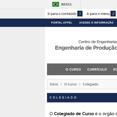
BRASIL
Ir para o conteúdo
1
Ir para o menu
2
PORTAL UFPEL
ACESSO À INFORMAÇÃO
Centro de Engenharia
Engenharia de Produçã
O CURSO
CURRÍCULO
D
Início
O Curso
Colegiado
COLEGIADO
O
Colegiado de Curso
é o órgão d