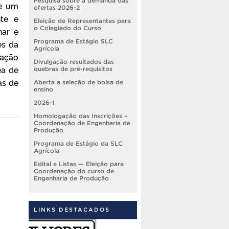
Pesquisa sobre a demanda das
 e um
ofertas 2026-2
nte e
Eleição de Representantes para
o Colegiado do Curso
nar e
Programa de Estágio SLC
es da
Agrícola
tação
Divulgação resultados das
ea de
quebras de pré-requisitos
as de
Aberta a seleção de bolsa de
ensino
2026-1
Homologação das Inscrições –
Coordenação de Engenharia de
Produção
Programa de Estágio da SLC
Agrícola
Edital e Listas — Eleição para
Coordenação do curso de
Engenharia de Produção
LINKS DESTACADOS