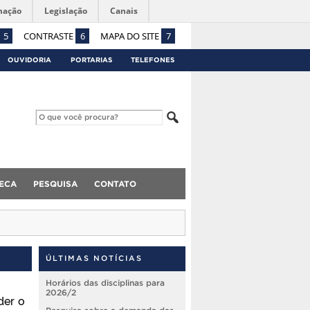
mação
Legislação
Canais
5
CONTRASTE
6
MAPA DO SITE
7
OUVIDORIA
PORTARIAS
TELEFONES
TECA
PESQUISA
CONTATO
ÚLTIMAS NOTÍCIAS
Horários das disciplinas para
2026/2
der o