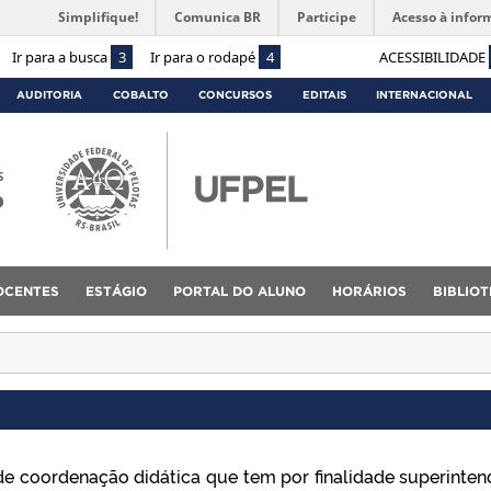
Simplifique!
Comunica BR
Participe
Acesso à infor
Ir para a busca
3
Ir para o rodapé
4
ACESSIBILIDADE
AUDITORIA
COBALTO
CONCURSOS
EDITAIS
INTERNACIONAL
s
o
OCENTES
ESTÁGIO
PORTAL DO ALUNO
HORÁRIOS
BIBLIO
e coordenação didática que tem por finalidade superinten