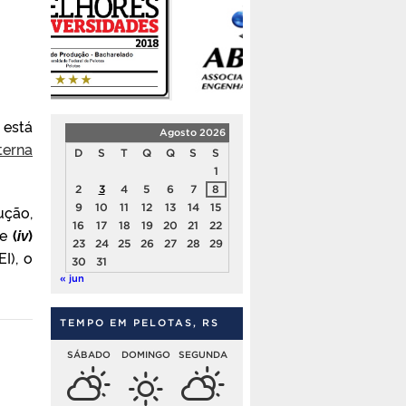
 está
Agosto 2026
terna
D
S
T
Q
Q
S
S
1
2
3
4
5
6
7
8
9
10
11
12
13
14
15
ução,
16
17
18
19
20
21
22
 e
(
iv
)
23
24
25
26
27
28
29
I), o
30
31
« jun
TEMPO EM PELOTAS, RS
SÁBADO
DOMINGO
SEGUNDA