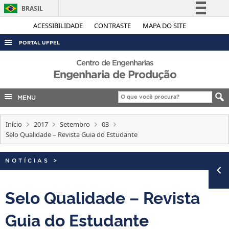
BRASIL
Simplifique!
ACESSIBILIDADE
CONTRASTE
MAPA DO SITE
Comunica BR
PORTAL UFPEL
Participe
ACESSO À INFORMAÇÃO
Centro de Engenharias
Acesso à informação
Engenharia de Produção
AUDITORIA
Legislação
COBALTO
MENU
Canais
CONCURSOS
Início
2017
Setembro
03
EDITAIS
Selo Qualidade – Revista Guia do Estudante
INTERNACIONAL
NOTÍCIAS
>
OUVIDORIA
PORTARIAS
Selo Qualidade – Revista
TELEFONES
Guia do Estudante