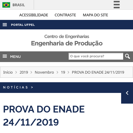
BRASIL
Simplifique!
ACESSIBILIDADE
CONTRASTE
MAPA DO SITE
Comunica BR
PORTAL UFPEL
Participe
ACESSO À INFORMAÇÃO
Centro de Engenharias
Acesso à informação
Engenharia de Produção
AUDITORIA
Legislação
COBALTO
MENU
Canais
CONCURSOS
Início
2019
Novembro
19
PROVA DO ENADE 24/11/2019
EDITAIS
INTERNACIONAL
NOTÍCIAS
>
OUVIDORIA
PROVA DO ENADE
PORTARIAS
TELEFONES
24/11/2019