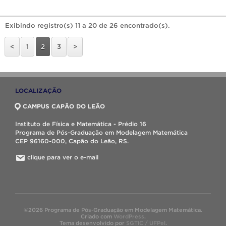
Exibindo registro(s) 11 a 20 de 26 encontrado(s).
<
1
2
3
>
LOCALIZAÇÃO
CAMPUS CAPÃO DO LEÃO
Instituto de Física e Matemática - Prédio 16
Programa de Pós-Graduação em Modelagem Matemática
CEP 96160-000, Capão do Leão, RS.
clique para ver o e-mail
©2026 Programa de Pós-Graduação em Modelagem Matemática.
Criado com
WordPress
.
Tema desenvolvido por
SGTIC / UFPel
.