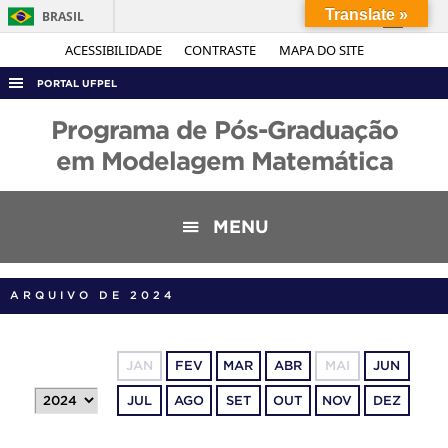
Translate »
BRASIL
Simplifique!
ACESSIBILIDADE
CONTRASTE
MAPA DO SITE
Comunica BR
PORTAL UFPEL
Participe
ACESSO À INFORMAÇÃO
Programa de Pós-Graduação
Acesso à informação
AUDITORIA
em Modelagem Matemática
Legislação
COBALTO
Canais
CONCURSOS
MENU
EDITAIS
INTERNACIONAL
ARQUIVO DE 2024
OUVIDORIA
PORTARIAS
JAN
FEV
MAR
ABR
MAI
JUN
TELEFONES
JUL
AGO
SET
OUT
NOV
DEZ