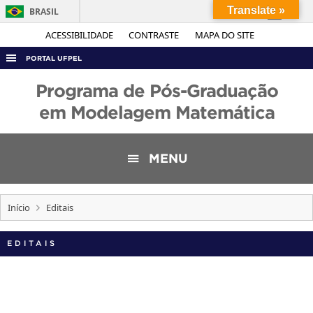
Translate »
BRASIL
Simplifique!
ACESSIBILIDADE
CONTRASTE
MAPA DO SITE
Comunica BR
PORTAL UFPEL
Participe
ACESSO À INFORMAÇÃO
Programa de Pós-Graduação
Acesso à informação
AUDITORIA
em Modelagem Matemática
Legislação
COBALTO
Canais
CONCURSOS
MENU
EDITAIS
INTERNACIONAL
Início
Editais
OUVIDORIA
EDITAIS
PORTARIAS
TELEFONES