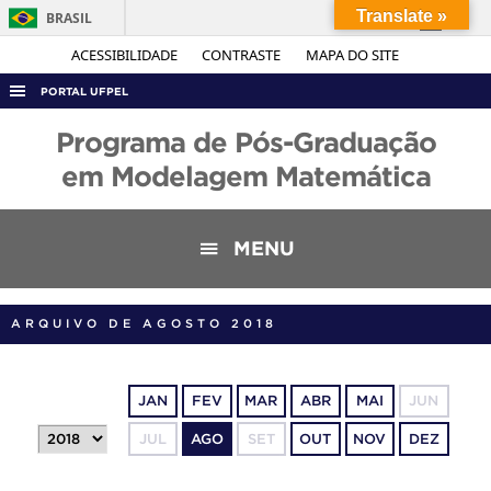
Translate »
BRASIL
Simplifique!
ACESSIBILIDADE
CONTRASTE
MAPA DO SITE
Comunica BR
PORTAL UFPEL
Participe
ACESSO À INFORMAÇÃO
Programa de Pós-Graduação
Acesso à informação
AUDITORIA
em Modelagem Matemática
Legislação
COBALTO
Canais
CONCURSOS
MENU
EDITAIS
INTERNACIONAL
ARQUIVO DE AGOSTO 2018
OUVIDORIA
PORTARIAS
JAN
FEV
MAR
ABR
MAI
JUN
TELEFONES
JUL
AGO
SET
OUT
NOV
DEZ