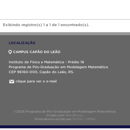
Exibindo registro(s) 1 a 1 de 1 encontrado(s).
LOCALIZAÇÃO
CAMPUS CAPÃO DO LEÃO
Instituto de Física e Matemática - Prédio 16
Programa de Pós-Graduação em Modelagem Matemática
CEP 96160-000, Capão do Leão, RS.
clique para ver o e-mail
©2026 Programa de Pós-Graduação em Modelagem Matemática.
Criado com
WordPress
.
Tema desenvolvido por
SGTIC / UFPel
.