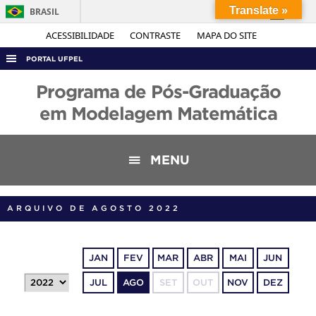
Translate »
BRASIL
Simplifique!
ACESSIBILIDADE
CONTRASTE
MAPA DO SITE
Comunica BR
PORTAL UFPEL
Participe
ACESSO À INFORMAÇÃO
Programa de Pós-Graduação
Acesso à informação
AUDITORIA
em Modelagem Matemática
Legislação
COBALTO
Canais
CONCURSOS
MENU
EDITAIS
INTERNACIONAL
ARQUIVO DE AGOSTO 2022
OUVIDORIA
PORTARIAS
JAN
FEV
MAR
ABR
MAI
JUN
TELEFONES
JUL
AGO
SET
OUT
NOV
DEZ