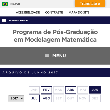
Translate »
BRASIL
Simplifique!
ACESSIBILIDADE
CONTRASTE
MAPA DO SITE
Comunica BR
PORTAL UFPEL
Participe
ACESSO À INFORMAÇÃO
Programa de Pós-Graduação
Acesso à informação
AUDITORIA
em Modelagem Matemática
Legislação
COBALTO
Canais
CONCURSOS
MENU
EDITAIS
INTERNACIONAL
ARQUIVO DE JUNHO 2017
OUVIDORIA
PORTARIAS
JAN
FEV
MAR
ABR
MAI
JUN
TELEFONES
JUL
AGO
SET
OUT
NOV
DEZ