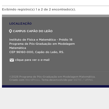
Exibindo registro(s) 1 a 2 de 2 encontrado(s).
LOCALIZAÇÃO
CAMPUS CAPÃO DO LEÃO
Instituto de Física e Matemática - Prédio 16
Programa de Pós-Graduação em Modelagem
Matemática
CEP 96160-000, Capão do Leão, RS.
clique para ver o e-mail
©2026 Programa de Pós-Graduação em Modelagem Matemática.
Criado com
WordPress
.
Tema desenvolvido por
SGTIC / UFPel
.