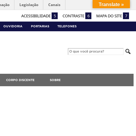
Translate »
mação
Legislação
Canais
ACESSIBILIDADE
5
CONTRASTE
6
MAPA DO SITE
7
OUVIDORIA
PORTARIAS
TELEFONES
CORPO DISCENTE
SOBRE