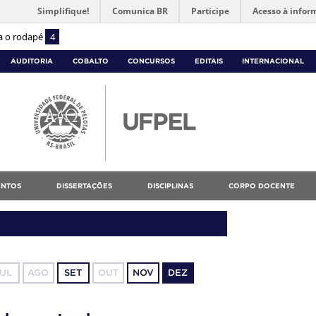
Simplifique!
Comunica BR
Participe
Acesso à infor
ra o rodapé
4
AUDITORIA
COBALTO
CONCURSOS
EDITAIS
INTERNACIONAL
NTOS
DISSERTAÇÕES
DISCIPLINAS
CORPO DOCENTE
JUL
AGO
SET
OUT
NOV
DEZ