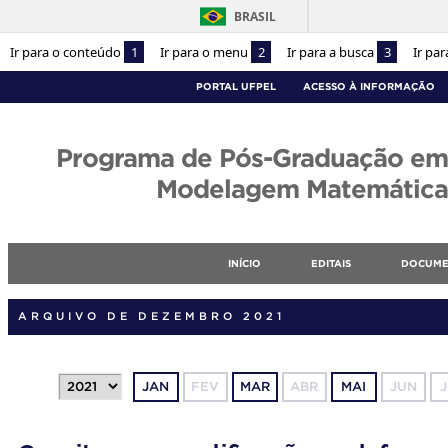
BRASIL
Ir para o conteúdo
1
Ir para o menu
2
Ir para a busca
3
Ir pa
PORTAL UFPEL
ACESSO À INFORMAÇÃO
Programa de Pós-Graduação em
Modelagem Matemática
INÍCIO
EDITAIS
DOCUME
ARQUIVO DE DEZEMBRO 2021
JAN
FEV
MAR
ABR
MAI
JUN