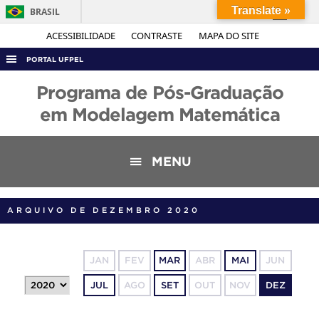
Translate »
BRASIL
Simplifique!
ACESSIBILIDADE
CONTRASTE
MAPA DO SITE
Comunica BR
PORTAL UFPEL
Participe
ACESSO À INFORMAÇÃO
Programa de Pós-Graduação
Acesso à informação
AUDITORIA
em Modelagem Matemática
Legislação
COBALTO
Canais
CONCURSOS
MENU
EDITAIS
INTERNACIONAL
ARQUIVO DE DEZEMBRO 2020
OUVIDORIA
PORTARIAS
JAN
FEV
MAR
ABR
MAI
JUN
TELEFONES
JUL
AGO
SET
OUT
NOV
DEZ