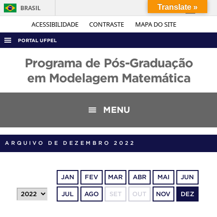
Translate »
BRASIL
Simplifique!
ACESSIBILIDADE
CONTRASTE
MAPA DO SITE
Comunica BR
PORTAL UFPEL
Participe
ACESSO À INFORMAÇÃO
Programa de Pós-Graduação
Acesso à informação
AUDITORIA
em Modelagem Matemática
Legislação
COBALTO
Canais
CONCURSOS
MENU
EDITAIS
INTERNACIONAL
ARQUIVO DE DEZEMBRO 2022
OUVIDORIA
PORTARIAS
JAN
FEV
MAR
ABR
MAI
JUN
TELEFONES
JUL
AGO
SET
OUT
NOV
DEZ