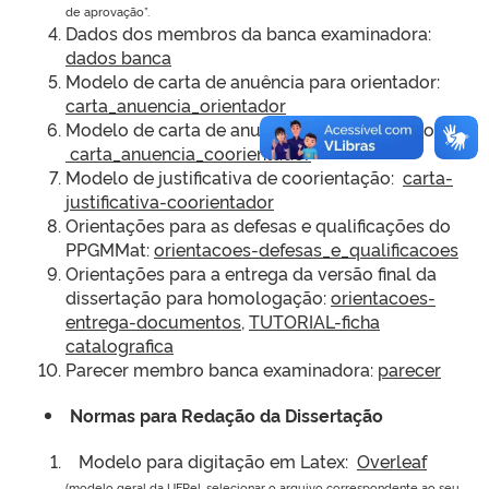
de aprovação”.
Dados dos membros da banca examinadora:
dados banca
Modelo de carta de anuência para orientador:
carta_anuencia_orientador
Modelo de carta de anuência de coorientador:
carta_anuencia_coorientador
Modelo de justificativa de coorientação:
carta-
justificativa-coorientador
Orientações para as defesas e qualificações do
PPGMMat:
orientacoes-defesas_e_qualificacoes
Orientações para a entrega da versão final da
dissertação para homologação:
orientacoes-
entrega-documentos
,
TUTORIAL-ficha
catalografica
Parecer membro banca examinadora:
parecer
Normas para Redação da Dissertação
Modelo para digitação em Latex:
Overleaf
(modelo geral da UFPel, selecionar o arquivo correspondente ao seu