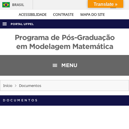
Translate »
BRASIL
Simplifique!
ACESSIBILIDADE
CONTRASTE
MAPA DO SITE
Comunica BR
PORTAL UFPEL
Participe
ACESSO À INFORMAÇÃO
Programa de Pós-Graduação
Acesso à informação
AUDITORIA
em Modelagem Matemática
Legislação
COBALTO
Canais
CONCURSOS
MENU
EDITAIS
INTERNACIONAL
Início
Documentos
OUVIDORIA
DOCUMENTOS
PORTARIAS
TELEFONES