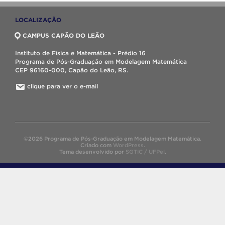
LOCALIZAÇÃO
CAMPUS CAPÃO DO LEÃO
Instituto de Física e Matemática - Prédio 16
Programa de Pós-Graduação em Modelagem Matemática
CEP 96160-000, Capão do Leão, RS.
clique para ver o e-mail
©2026 Programa de Pós-Graduação em Modelagem Matemática.
Criado com
WordPress
.
Tema desenvolvido por
SGTIC / UFPel
.