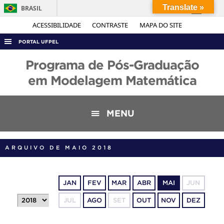
Translate »
BRASIL
Simplifique!
ACESSIBILIDADE
CONTRASTE
MAPA DO SITE
Comunica BR
PORTAL UFPEL
Participe
ACESSO À INFORMAÇÃO
Programa de Pós-Graduação
Acesso à informação
AUDITORIA
em Modelagem Matemática
Legislação
COBALTO
Canais
CONCURSOS
MENU
EDITAIS
INTERNACIONAL
ARQUIVO DE MAIO 2018
OUVIDORIA
PORTARIAS
JAN
FEV
MAR
ABR
MAI
JUN
TELEFONES
JUL
AGO
SET
OUT
NOV
DEZ