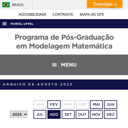
Translate »
BRASIL
Simplifique!
ACESSIBILIDADE
CONTRASTE
MAPA DO SITE
Comunica BR
PORTAL UFPEL
Participe
ACESSO À INFORMAÇÃO
Programa de Pós-Graduação
Acesso à informação
AUDITORIA
em Modelagem Matemática
Legislação
COBALTO
Canais
CONCURSOS
MENU
EDITAIS
INTERNACIONAL
ARQUIVO DE AGOSTO 2025
OUVIDORIA
PORTARIAS
JAN
FEV
MAR
ABR
MAI
JUN
TELEFONES
JUL
AGO
SET
OUT
NOV
DEZ