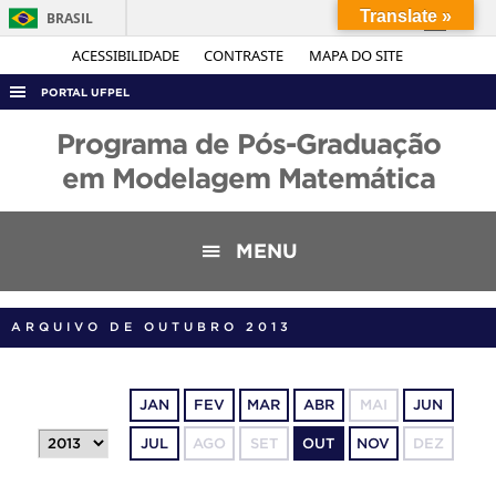
Translate »
BRASIL
Simplifique!
ACESSIBILIDADE
CONTRASTE
MAPA DO SITE
Comunica BR
PORTAL UFPEL
Participe
ACESSO À INFORMAÇÃO
Programa de Pós-Graduação
Acesso à informação
AUDITORIA
em Modelagem Matemática
Legislação
COBALTO
Canais
CONCURSOS
MENU
EDITAIS
INTERNACIONAL
ARQUIVO DE OUTUBRO 2013
OUVIDORIA
PORTARIAS
JAN
FEV
MAR
ABR
MAI
JUN
TELEFONES
JUL
AGO
SET
OUT
NOV
DEZ