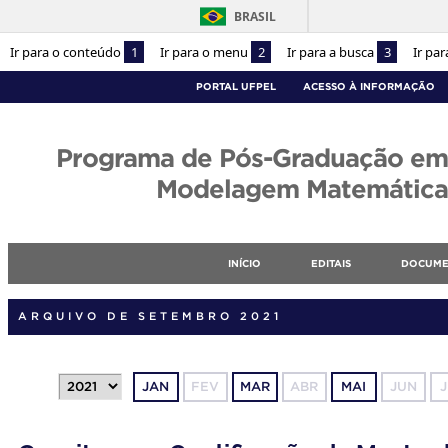
BRASIL
Ir para o conteúdo
1
Ir para o menu
2
Ir para a busca
3
Ir pa
PORTAL UFPEL
ACESSO À INFORMAÇÃO
Programa de Pós-Graduação em
Modelagem Matemática
INÍCIO
EDITAIS
DOCUME
ARQUIVO DE SETEMBRO 2021
JAN
FEV
MAR
ABR
MAI
JUN