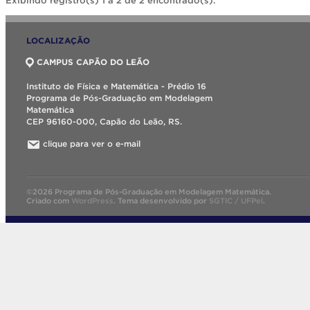
Exibindo registro(s) 1 a 2 de 2 encontrado(s).
LOCALIZAÇÃO
CAMPUS CAPÃO DO LEÃO
Instituto de Física e Matemática - Prédio 16
Programa de Pós-Graduação em Modelagem
Matemática
CEP 96160-000, Capão do Leão, RS.
clique para ver o e-mail
©2026 Programa de Pós-Graduação em Modelagem Matemática.
Criado com
WordPress
.
Tema desenvolvido por
SGTIC / UFPel
.