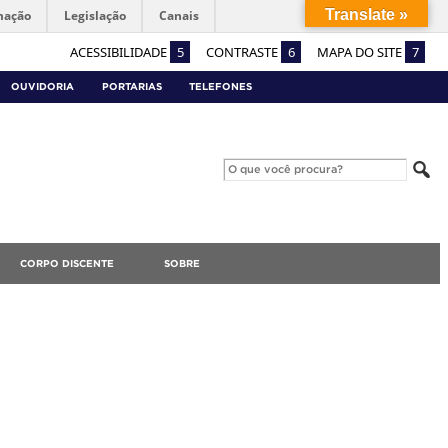
Translate »
mação
Legislação
Canais
ACESSIBILIDADE
5
CONTRASTE
6
MAPA DO SITE
7
OUVIDORIA
PORTARIAS
TELEFONES
CORPO DISCENTE
SOBRE