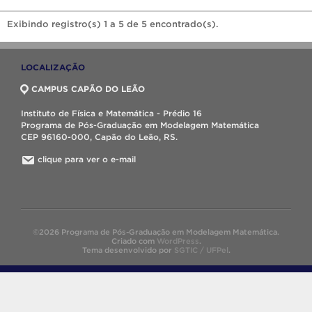
Exibindo registro(s) 1 a 5 de 5 encontrado(s).
LOCALIZAÇÃO
CAMPUS CAPÃO DO LEÃO
Instituto de Física e Matemática - Prédio 16
Programa de Pós-Graduação em Modelagem Matemática
CEP 96160-000, Capão do Leão, RS.
clique para ver o e-mail
©2026 Programa de Pós-Graduação em Modelagem Matemática.
Criado com
WordPress
.
Tema desenvolvido por
SGTIC / UFPel
.