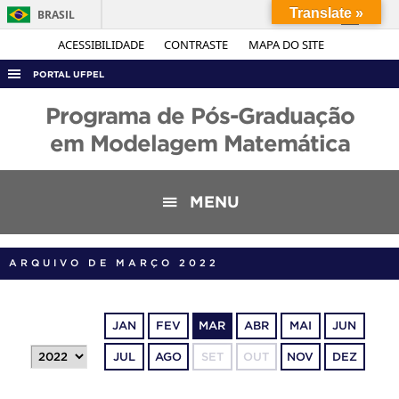
Translate »
BRASIL
Simplifique!
ACESSIBILIDADE
CONTRASTE
MAPA DO SITE
Comunica BR
PORTAL UFPEL
Participe
ACESSO À INFORMAÇÃO
Programa de Pós-Graduação
Acesso à informação
AUDITORIA
em Modelagem Matemática
Legislação
COBALTO
Canais
CONCURSOS
MENU
EDITAIS
INTERNACIONAL
ARQUIVO DE MARÇO 2022
OUVIDORIA
PORTARIAS
JAN
FEV
MAR
ABR
MAI
JUN
TELEFONES
JUL
AGO
SET
OUT
NOV
DEZ