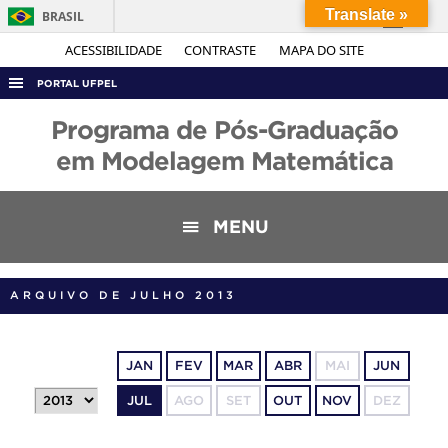
Translate »
BRASIL
Simplifique!
ACESSIBILIDADE
CONTRASTE
MAPA DO SITE
Comunica BR
PORTAL UFPEL
Participe
ACESSO À INFORMAÇÃO
Programa de Pós-Graduação
Acesso à informação
AUDITORIA
em Modelagem Matemática
Legislação
COBALTO
Canais
CONCURSOS
MENU
EDITAIS
INTERNACIONAL
ARQUIVO DE JULHO 2013
OUVIDORIA
PORTARIAS
JAN
FEV
MAR
ABR
MAI
JUN
TELEFONES
JUL
AGO
SET
OUT
NOV
DEZ