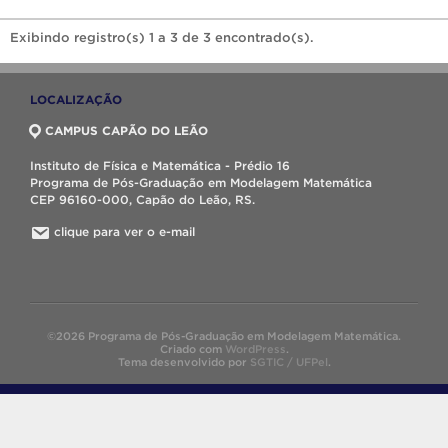
Exibindo registro(s) 1 a 3 de 3 encontrado(s).
LOCALIZAÇÃO
CAMPUS CAPÃO DO LEÃO
Instituto de Física e Matemática - Prédio 16
Programa de Pós-Graduação em Modelagem Matemática
CEP 96160-000, Capão do Leão, RS.
clique para ver o e-mail
©2026 Programa de Pós-Graduação em Modelagem Matemática.
Criado com
WordPress
.
Tema desenvolvido por
SGTIC / UFPel
.