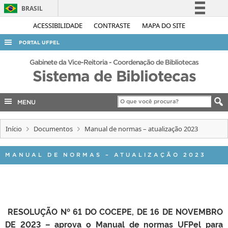
BRASIL
Simplifique!
ACESSIBILIDADE
CONTRASTE
MAPA DO SITE
Comunica BR
PORTAL UFPEL
Participe
ACESSO À INFORMAÇÃO
Gabinete da Vice-Reitoria - Coordenação de Bibliotecas
Acesso à informação
Sistema de Bibliotecas
AUDITORIA
Legislação
COBALTO
Canais
MENU
CONCURSOS
Início
Documentos
Manual de normas – atualização 2023
EDITAIS
INTERNACIONAL
MANUAL DE NORMAS – ATUALIZAÇÃO 2023
OUVIDORIA
PORTARIAS
TELEFONES
RESOLUÇÃO Nº 61 DO COCEPE, DE 16 DE NOVEMBRO
DE 2023 – aprova o Manual de normas UFPel para